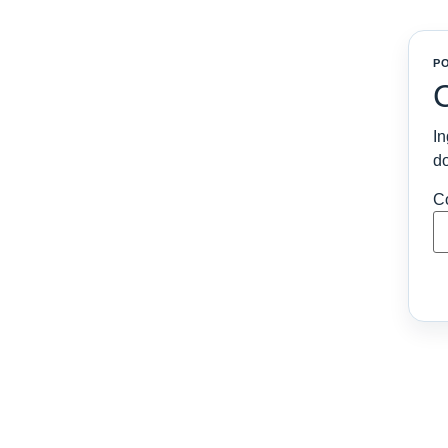
Confirmar envío por correo
P
Enviar al correo registrado:
-
In
d
Enviar a otro correo
C
Cancelar
Confirmar